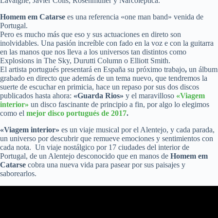
Lavaigne, Javier Colis, Rosenmüller y Narcoléptica.
Homem em Catarse
es una referencia «one man band» venida de
Portugal.
Pero es mucho más que eso y sus actuaciones en direto son
inolvidables. Una pasión increíble con fado en la voz e con la guitarra
en las manos que nos lleva a los universos tan distintos como
Explosions in The Sky, Durutti Column o Elliott Smith.
El artista portugués
presentará en España su próximo trabajo
,
un álbum
grabado en directo que además de un tema nuevo, que tendremos la
suerte de escuchar en primicia, hace un repaso por sus dos discos
publicados hasta ahora:
«Guarda Rios»
y el maravilloso
«Viagem
interior»
un disco fascinante de principio a fin, por algo lo elegimos
como el
mejor disco portugués de 2017
.
«Viagem interior»
es un viaje musical por el Alentejo, y cada parada,
un universo por descubrir que remueve emociones y sentimientos con
cada nota. Un viaje nostálgico por 17 ciudades del interior de
Portugal, de un Alentejo desconocido que en manos de
Homem em
Catarse
cobra una nueva vida para pasear por sus paisajes y
saborearlos.