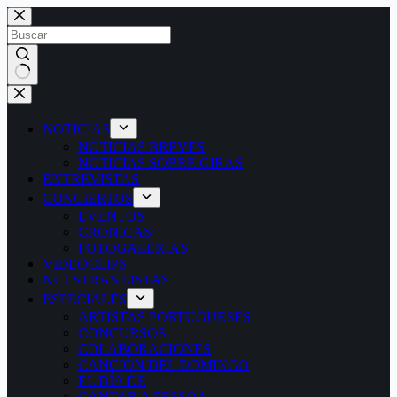
Saltar
al
contenido
Sin
resultados
NOTICIAS
NOTICIAS BREVES
NOTICIAS SOBRE GIRAS
ENTREVISTAS
CONCIERTOS
EVENTOS
CRÓNICAS
FOTOGALERÍAS
VIDEOCLIPS
NUESTRAS LISTAS
ESPECIALES
ARTISTAS PORTUGUESES
CONCURSOS
COLABORACIONES
CANCIÓN DEL DOMINGO
EL DÍA DE
CANTAR A PESSOA