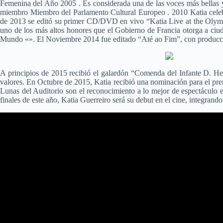
Femenina del Año 2005 . Es considerada una de las voces más bellas y 
miembro Miembro del Parlamento Cultural Europeo . 2010 Katia celeb
de 2013 se editó su primer CD/DVD en vivo “Katia Live at the Olympia
uno de los más altos honores que el Gobierno de Francia otorga a ciu
Mundo «». El Noviembre 2014 fue editado “Até ao Fim”, con producci
A principios de 2015 recibió el galardón “Comenda del Infante D. Henr
valores. En Octubre de 2015, Katia recibió una nominación para el pre
Lunas del Auditorio son el reconocimiento a lo mejor de espectáculo e
finales de este año, Katia Guerreiro será su debut en el cine, integra