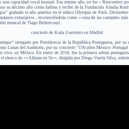
una capacidad vocal inusual. Ese mismo año, en los « Rencontres pour 
ra su décimo año como fadista y recibe de la Fundación Amalia Rodri
” grabado el año anterior en el mítico Olympia de París. Diciembre d
dadanos extranjeros , reconociéndola como «»una de las cantantes más
ón musical de Tiago Bettencourt .
ique” otorgado por Presidencia de la República Portuguesa, por su con
mio Lunas del Auditorio, por su concierto “150 años México- Portugal e
n vivo, en México. En enero de 2016, fue la primera artista portugues
ndo el elenco de «»Alfama en Si»», dirigida por Diogo Varela Silva, sob