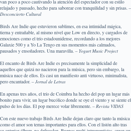
van poco a poco cautivando la atención del espectador con su estilo
relajado y pausado, hecho para saborear con tranquilidad y sin prisas. –
Desconcierto Cultural
Birds Are Indie que estuvieron sublimes, en esa intimidad mágica,
tierna y entrañable, al mismo nivel que Low en directo, y cargados de
emociones como el trío estadounidense, recordando a los mejores
Galaxie 500 y a Yo La Tengo en sus momentos más calmados,
pausados y ensoñadores. Una maravilla. –
Yogurt Music Project
El encanto de Birds Are Indie es precisamente la simplicidad de
aquellos que quizá no nacieron para la música, pero sin embargo, la
música nace de ellos. Es casi un manifiesto anti virtuoso, minimalista,
pero encantador. –
Jornal de Letras
En apenas tres años, el trío de Coimbra ha hecho del pop un lugar más
bonito para vivir, un lugar bucólico donde se oye el viento y se siente el
pulso de los días. El pop merece volar libremente. –
Revista VIDAS
Con este nuevo trabajo Birds Are Indie dejan claro que tanto la música
como el amor son temas importantes para ellos. Con el listón alto tras
su anterior álbum, no defraudan. Buenos multi-intrumentistas, crean un