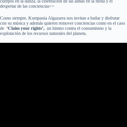
cuerpos en la danza, la celebración de las almas en la fiesta y el
despertar de las conciencias>>
Como siempre, Kumpania Algazarra nos invitan a bailar y disfrutar
con su música y además quieren remover conciencias como en el caso
de
‘Claim your rights’,
un himno contra el consumismo y la
explotación de los recursos naturales del planeta.