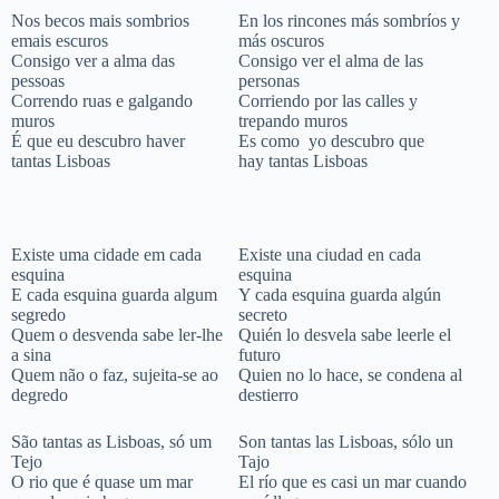
Nos becos mais sombrios
En los rincones más sombríos y
emais escuros
más oscuros
Consigo ver a alma das
Consigo ver el alma de las
pessoas
personas
Correndo ruas e galgando
Corriendo por las calles y
muros
trepando muros
É que eu descubro haver
Es como yo descubro que
tantas Lisboas
hay tantas Lisboas
Existe uma cidade em cada
Existe una ciudad en cada
esquina
esquina
E cada esquina guarda algum
Y cada esquina guarda algún
segredo
secreto
Quem o desvenda sabe ler-lhe
Quién lo desvela sabe leerle el
a sina
futuro
Quem não o faz, sujeita-se ao
Quien no lo hace, se condena al
degredo
destierro
São tantas as Lisboas, só um
Son tantas las Lisboas, sólo un
Tejo
Tajo
O rio que é quase um mar
El río que es casi un mar cuando