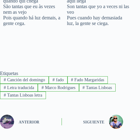
quando qui chega
aquí llega
São tantas que eu às vezes
Son tantas que yo a veces ni las
nem as vejo
veo
Pois quando há luz demais, a
Pues cuando hay demasiada
gente cega.
luz, la gente se ciega.
Etiquetas
#
Canción del domingo
#
fado
#
Fado Margaridas
#
Letra traducida
#
Marco Rodrigues
#
Tantas Lisboas
#
Tantas Lisboas letra
ANTERIOR
SIGUIENTE