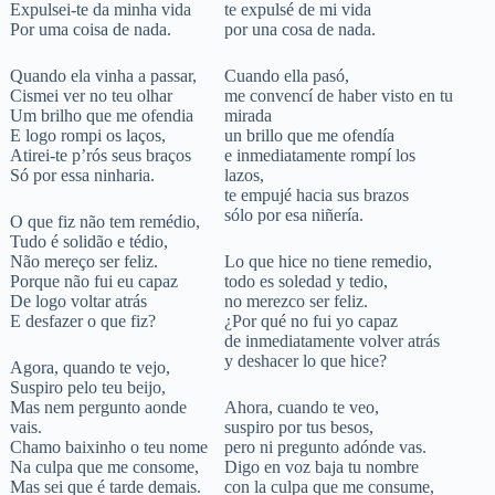
Expulsei-te da minha vida
te expulsé de mi vida
Por uma coisa de nada.
por una cosa de nada.
Quando ela vinha a passar,
Cuando ella pasó,
Cismei ver no teu olhar
me convencí de haber visto en tu
Um brilho que me ofendia
mirada
E logo rompi os laços,
un brillo que me ofendía
Atirei-te p’rós seus braços
e inmediatamente rompí los
Só por essa ninharia.
lazos,
te empujé hacia sus brazos
sólo por esa niñería.
O que fiz não tem remédio,
Tudo é solidão e tédio,
Não mereço ser feliz.
Lo que hice no tiene remedio,
Porque não fui eu capaz
todo es soledad y tedio,
De logo voltar atrás
no merezco ser feliz.
E desfazer o que fiz?
¿Por qué no fui yo capaz
de inmediatamente volver atrás
y deshacer lo que hice?
Agora, quando te vejo,
Suspiro pelo teu beijo,
Mas nem pergunto aonde
Ahora, cuando te veo,
vais.
suspiro por tus besos,
Chamo baixinho o teu nome
pero ni pregunto adónde vas.
Na culpa que me consome,
Digo en voz baja tu nombre
Mas sei que é tarde demais.
con la culpa que me consume,