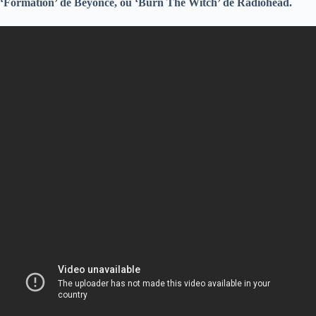
‘Formation’ de Beyoncé, ou ‘Burn The Witch’ de Radiohead.