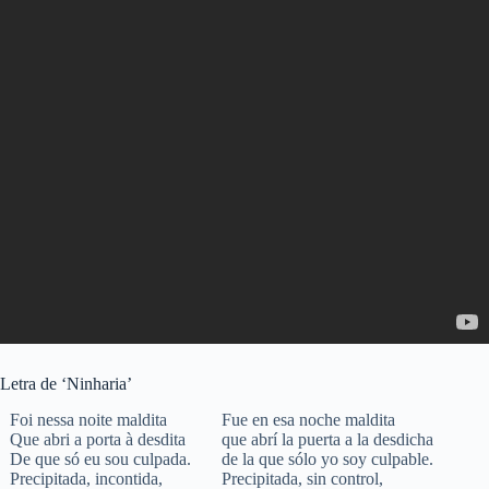
Letra de ‘Ninharia’
Foi nessa noite maldita
Fue en esa noche maldita
Que abri a porta à desdita
que abrí la puerta a la desdicha
De que só eu sou culpada.
de la que sólo yo soy culpable.
Precipitada, incontida,
Precipitada, sin control,