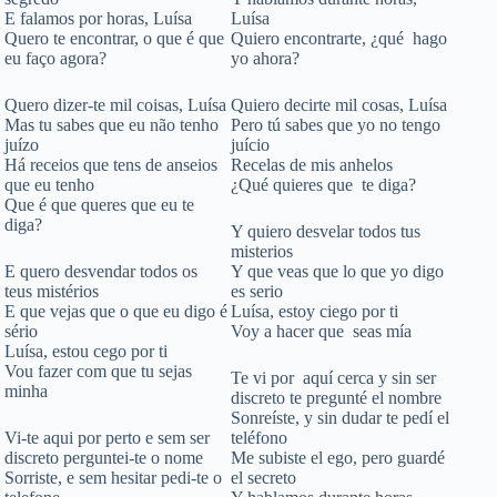
E falamos por horas, Luísa
Luísa
Quero te encontrar, o que é que
Quiero encontrarte, ¿qué hago
eu faço agora?
yo ahora?
Quero dizer-te mil coisas, Luísa
Quiero decirte mil cosas, Luísa
Mas tu sabes que eu não tenho
Pero tú sabes que yo no tengo
juízo
juício
Há receios que tens de anseios
Recelas de mis anhelos
que eu tenho
¿Qué quieres que te diga?
Que é que queres que eu te
diga?
Y quiero desvelar todos tus
misterios
E quero desvendar todos os
Y que veas que lo que yo digo
teus mistérios
es serio
E que vejas que o que eu digo é
Luísa, estoy ciego por ti
sério
Voy a hacer que seas mía
Luísa, estou cego por ti
Vou fazer com que tu sejas
Te vi por aquí cerca y sin ser
minha
discreto te pregunté el nombre
Sonreíste, y sin dudar te pedí el
Vi-te aqui por perto e sem ser
teléfono
discreto perguntei-te o nome
Me subiste el ego, pero guardé
Sorriste, e sem hesitar pedi-te o
el secreto