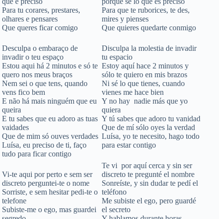
que é preciso
porque sé lo que es preciso
Para tu corares, prestares,
Para que te ruborices, te des,
olhares e pensares
mires y pienses
Que queres ficar comigo
Que quieres quedarte conmigo
Desculpa o embaraço de
Disculpa la molestia de invadir
invadir o teu espaço
tu espacio
Estou aqui há 2 minutos e só te
Estoy aquí hace 2 minutos y
quero nos meus braços
sólo te quiero en mis brazos
Nem sei o que tens, quando
Ni sé lo que tienes, cuando
vens fico bem
vienes me hace bien
E não há mais ninguém que eu
Y no hay nadie más que yo
queira
quiera
E tu sabes que eu adoro as tuas
Y tú sabes que adoro tu vanidad
vaidades
Que de mí sólo oyes la verdad
Que de mim só ouves verdades
Luísa, yo te necesito, hago todo
Luísa, eu preciso de ti, faço
para estar contigo
tudo para ficar contigo
Te vi por aquí cerca y sin ser
Vi-te aqui por perto e sem ser
discreto te pregunté el nombre
discreto perguntei-te o nome
Sonreíste, y sin dudar te pedí el
Sorriste, e sem hesitar pedi-te o
teléfono
telefone
Me subiste el ego, pero guardé
Subiste-me o ego, mas guardei
el secreto
segredo
Y hablamos durante horas,