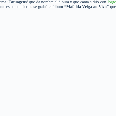
ema ‘
Tatuagens’
que da nombre al álbum y que canta a dúo con
Jorg
nte estos conciertos se grabó el álbum
“Mafalda Veiga ao Vivo”
qu