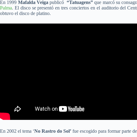
En 1999
Mafalda Veiga
publicó
“Tatuagens”
que marcó su consagra
Palma
. El disco se presentó en tres conciertos en el auditorio del C
obtuvo el disco de platino.
En 2002 el tema ‘
No Rastro do Sol’
fue escogido para formar parte de