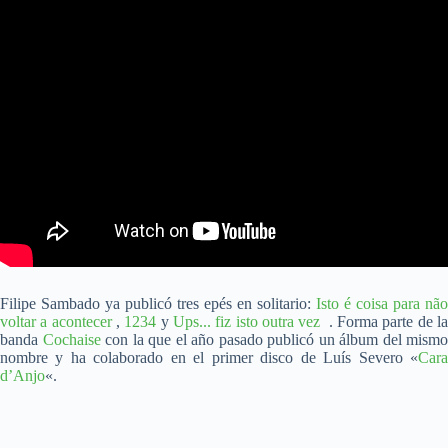
Filipe Sambado ya publicó tres epés en solitario:
Isto é coisa para não
voltar a acontecer
,
1234
y
Ups​.​.​. fiz isto outra vez
. Forma parte de la
banda
Cochaise
con la que el año pasado publicó un álbum del mismo
nombre y ha colaborado en el primer disco de Luís Severo «
Cara
d’Anjo
«.