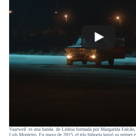
Vaarwell es una banda de Lisboa formada por Margarida Falcão
Luís Monteiro. En mayo de 2015, el trío lisboeta lanzó su primer