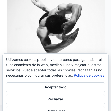
Utilizamos cookies propias y de terceros para garantizar el
funcionamiento de la web, medir su uso y mejorar nuestros
servicios. Puede aceptar todas las cookies, rechazar las no
El martes que viene los tendremos en Madrid
necesarias o configurar sus preferencias.
Política de cookies
presentando su último trabajo: «Altar», sin duda uno
de los mejores discos llegados de Portugal que nos
deja el año que ya termina, y hoy los The Gift
Aceptar todo
acaban de estrenar videoclip de…
Noemí Sánchez
07/12/2017
Rechazar
Configurar