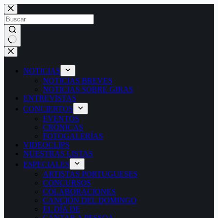
Saltar
al
contenido
Sin
resultados
NOTICIAS
NOTICIAS BREVES
NOTICIAS SOBRE GIRAS
ENTREVISTAS
CONCIERTOS
EVENTOS
CRÓNICAS
FOTOGALERÍAS
VIDEOCLIPS
NUESTRAS LISTAS
ESPECIALES
ARTISTAS PORTUGUESES
CONCURSOS
COLABORACIONES
CANCIÓN DEL DOMINGO
EL DÍA DE
CANTAR A PESSOA