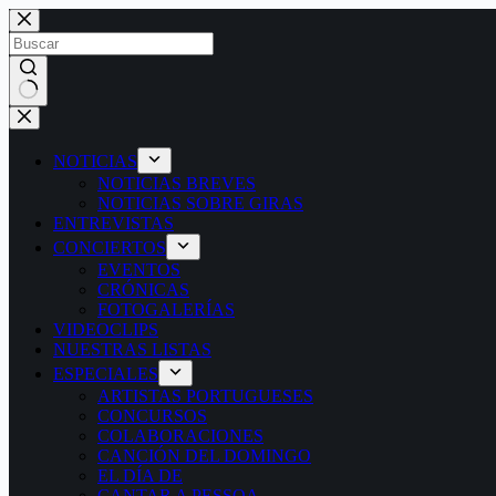
Saltar
al
contenido
Sin
resultados
NOTICIAS
NOTICIAS BREVES
NOTICIAS SOBRE GIRAS
ENTREVISTAS
CONCIERTOS
EVENTOS
CRÓNICAS
FOTOGALERÍAS
VIDEOCLIPS
NUESTRAS LISTAS
ESPECIALES
ARTISTAS PORTUGUESES
CONCURSOS
COLABORACIONES
CANCIÓN DEL DOMINGO
EL DÍA DE
CANTAR A PESSOA