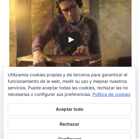
Utilizamos cookies propias y de terceros para garantizar el
funcionamiento de la web, medir su uso y mejorar nuestros
servicios. Puede aceptar todas las cookies, rechazar las no
¡Feliz Navidad a todos los lectores de No sólo
necesarias o configurar sus preferencias.
Política de cookies
fado!. Este año os proponemos una banda sonora
ideal para acompañar el 25 de diciembre, una lista
de diez famosos temas navideños interpretados por
Aceptar todo
el gran David Fonseca. El artista tiene…
Noemí Sánchez
25/12/2016
Rechazar
Configurar