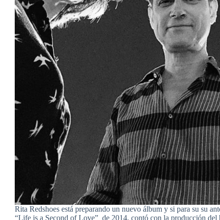
Rita Redshoes está preparando un nuevo álbum y si para su su ante
“Life is a Second of Love” de 2014, contó con la producción del 