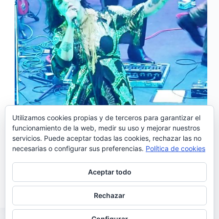
Utilizamos cookies propias y de terceros para garantizar el
funcionamiento de la web, medir su uso y mejorar nuestros
servicios. Puede aceptar todas las cookies, rechazar las no
‘Verão’ es el primer single del nuevo álbum
necesarias o configurar sus preferencias.
Política de cookies
homónimo de The Gift, que sale a la venta el
próximo 29 de marzo. De este nuevo trabajo la
banda comenta: <<Este «Verão» es o no es la
Aceptar todo
continuidad obvia de «Primavera». Este…
Noemí Sánchez
25/03/2019
Rechazar
Configurar