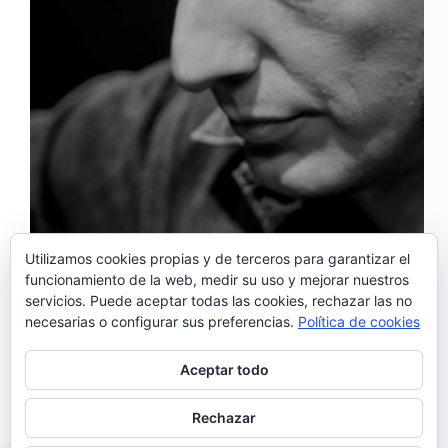
Utilizamos cookies propias y de terceros para garantizar el
funcionamiento de la web, medir su uso y mejorar nuestros
Dos años después del fantástico «Carga de
servicios. Puede aceptar todas las cookies, rechazar las no
Ombro»(2016), Samuel Úria vuelve con un nuevo
necesarias o configurar sus preferencias.
Política de cookies
trabajo: «Marcha Atroz», un epé compuesto por 4
temas: ‘Ferrugem’, ‘Fusão’, ‘Mãos’ y ‘Vem de
Novo’ que han sido lanzados simultáneamente con
Aceptar todo
un videoclip acompañando cada…
Noemí Sánchez
31/10/2018
Rechazar