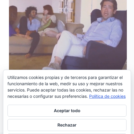
Utilizamos cookies propias y de terceros para garantizar el
funcionamiento de la web, medir su uso y mejorar nuestros
servicios. Puede aceptar todas las cookies, rechazar las no
El fadista Carlos Leitão estrena hoy ‘Um quarto para
necesarias o configurar sus preferencias.
Política de cookies
as duas’, el tercer sencillo de su último trabajo,
«Casa Vazia» . ‘Um quarto para as duas’, llega tras
‘Dona Maria’ y el tema que da nombre al álbum,
Aceptar todo
‘Casa Vazia’.…
Noemí Sánchez
10/07/2020
Rechazar