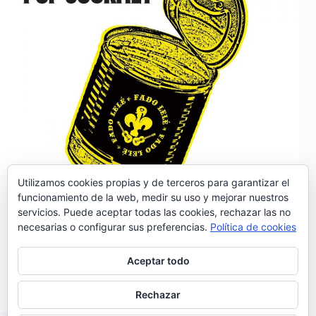
Utilizamos cookies propias y de terceros para garantizar el
funcionamiento de la web, medir su uso y mejorar nuestros
servicios. Puede aceptar todas las cookies, rechazar las no
Fado Lelé presenta su segundo álbum «Pop
necesarias o configurar sus preferencias.
Política de cookies
Gourmet». Fiel a sus raíces de world music el grupo
amplía ahora su concepto de base en un marco
supuestamente pop, a veces más festivo, a veces más
Aceptar todo
introspectivo, ilustrando diferentes facetas de…
Noemí Sánchez
08/04/2020
Rechazar