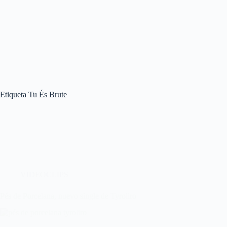
Etiqueta
Tu És Brute
VIDEOCLIPS
Pés de Porcelana, nuevo single de Tyroliro