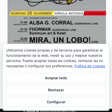
Utilizamos cookies propias y de terceros para garantizar el
funcionamiento de la web, medir su uso y mejorar nuestros
Concierto de Mira, un Lobo! en Bizkaia IKUS 16
servicios. Puede aceptar todas las cookies, rechazar las no
IKUS es un festival de creación audiovisual
necesarias o configurar sus preferencias.
Política de cookies
contemporánea de música electrónica y artes
visuales. Busca entretener y reflexionar al público
mediante una programación innovadora y variada.
Aceptar todo
Dentro de su programación, será…
Noemí Sánchez
24/11/2016
Rechazar
Configurar
Contacto
info@nosolofado.com