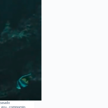
 pasado
et go», compuesto