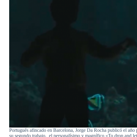
Portugués afincado en Barcelona, Jorge Da Rocha publicó el año
su segundo trabajo, el personalísimo y magnífico «To drop and l