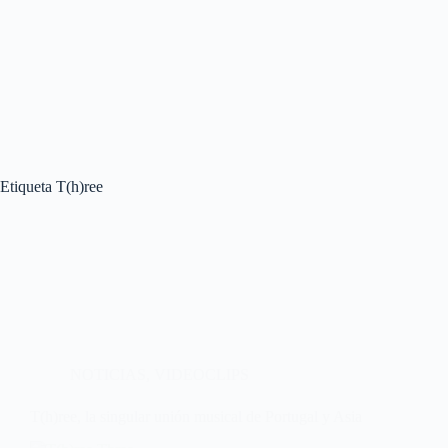
Etiqueta
T(h)ree
NOTICIAS
,
VIDEOCLIPS
T(h)ree, la singular unión musical de Portugal y Asia