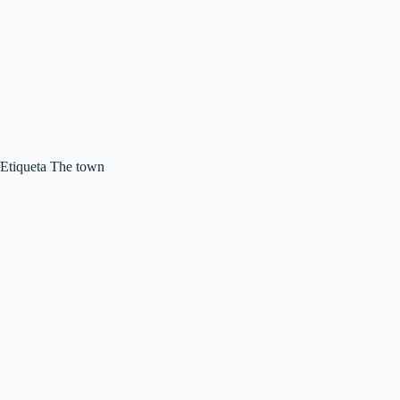
Etiqueta
The town
NOTICIAS
,
VIDEOCLIPS
«The Town», el regalo navideño de Cave Story para sus fans