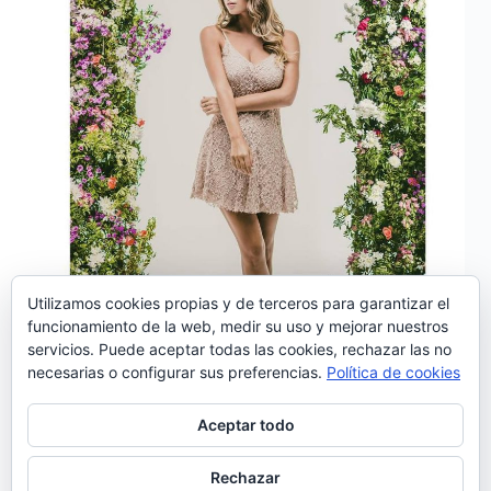
Utilizamos cookies propias y de terceros para garantizar el
‘Tanto me faz’ es el nuevo single extraído de
funcionamiento de la web, medir su uso y mejorar nuestros
«Mais», el último disco de HMB. Este nuevo
servicios. Puede aceptar todas las cookies, rechazar las no
sencillo viene acompañado de un videoclip realizado
necesarias o configurar sus preferencias.
Política de cookies
por Filipe Correia dos Santos y protagonizado por la
actriz Selina Remus que retrata la construcción
imaginaria…
Aceptar todo
Noemí Sánchez
10/10/2018
1 comentario
Rechazar