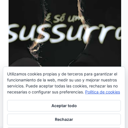
Utilizamos cookies propias y de terceros para garantizar el
funcionamiento de la web, medir su uso y mejorar nuestros
servicios. Puede aceptar todas las cookies, rechazar las no
El 19 de mayo salió a la venta “Tudo Pra Dar”, el
necesarias o configurar sus preferencias.
Política de cookies
nuevo álbum de Mia Rose. La cantante ya había
participado antes en el tema de D.A.M.A.
‘Silence’ y ahora son ellos los que colaboran en esta
Aceptar todo
canción de la…
Noemí Sánchez
23/05/2017
Rechazar