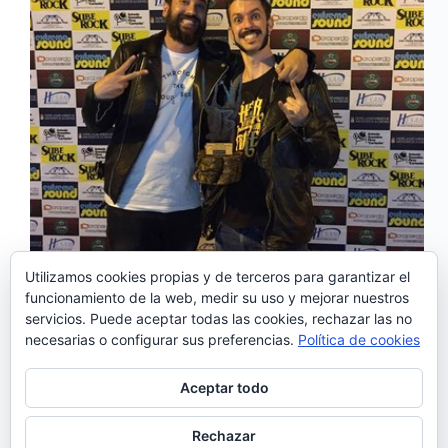
Utilizamos cookies propias y de terceros para garantizar el
funcionamiento de la web, medir su uso y mejorar nuestros
La banda portuguesa Her Name Was Fire han
servicios. Puede aceptar todas las cookies, rechazar las no
resultado ganadores del concurso SubeRock, un
necesarias o configurar sus preferencias.
Política de cookies
festival que se celebra cada año durante el primer fin
de semana del verano en San Vicente de Alcántara,
Extremadura. SubeRock es además un concurso
Aceptar todo
internacional de bandas…
Noemí Sánchez
14/07/2017
Rechazar