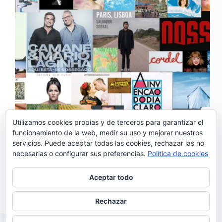
Utilizamos cookies propias y de terceros para garantizar el
funcionamiento de la web, medir su uso y mejorar nuestros
Como ya es tradición, un año más os presentamos la
servicios. Puede aceptar todas las cookies, rechazar las no
lista de los mejores discos portugueses de 2019. Ha
necesarias o configurar sus preferencias.
Política de cookies
vuelto a ser muy difícil hacer una selección de los
discos que más nos han gustado, ya que cada año
surgen…
Aceptar todo
Noemí Sánchez
31/12/2019
2 comentarios
Rechazar