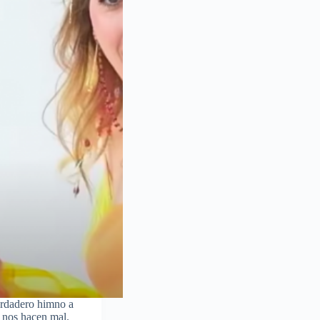
erdadero himno a
y nos hacen mal.