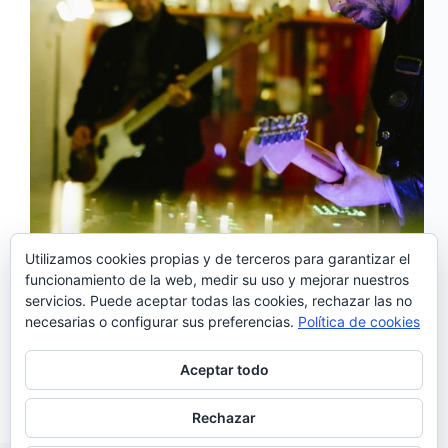
Utilizamos cookies propias y de terceros para garantizar el
funcionamiento de la web, medir su uso y mejorar nuestros
Pedro Oliveira y Pedro Chau o lo que es lo mismo
servicios. Puede aceptar todas las cookies, rechazar las no
Ghost Hunt, han lanzado un nuevo tema llamado
necesarias o configurar sus preferencias.
Política de cookies
‘Solar Flares’. En noviembre del año pasado, se
estrenaban con un epé homónimo editado bajo el
sello Lux Records. Un proyecto íntegramente
Aceptar todo
instrumental…
Noemí Sánchez
09/04/2017
Rechazar