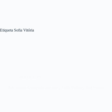
Etiqueta
Sofia Vitória
VIDEOCLIPS
Belo manto el proyecto que une a Sofia Vitória y José Peixoto