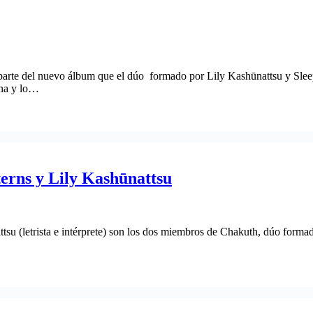
parte del nuevo álbum que el dúo formado por Lily Kashūnattsu y Sleepi
ana y lo…
terns y Lily Kashūnattsu
attsu (letrista e intérprete) son los dos miembros de Chakuth, dúo forma