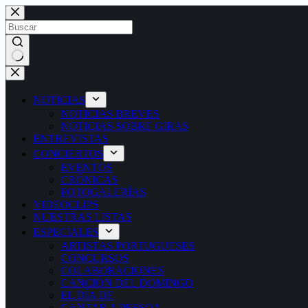
Saltar
al
contenido
Sin
resultados
NOTICIAS
NOTICIAS BREVES
NOTICIAS SOBRE GIRAS
ENTREVISTAS
CONCIERTOS
EVENTOS
CRÓNICAS
FOTOGALERÍAS
VIDEOCLIPS
NUESTRAS LISTAS
ESPECIALES
ARTISTAS PORTUGUESES
CONCURSOS
COLABORACIONES
CANCIÓN DEL DOMINGO
EL DÍA DE
CANTAR A PESSOA