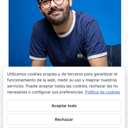
Utilizamos cookies propias y de terceros para garantizar el
funcionamiento de la web, medir su uso y mejorar nuestros
servicios. Puede aceptar todas las cookies, rechazar las no
‘Sexta-Feira 13’ es el primer single de «Boa Sorte»,
necesarias o configurar sus preferencias.
Política de cookies
el nuevo trabajo de João Couto que será lanzado el
próximo 1 de octubre. Escrito por João Couto y
producido por Pedro Pode (de S. Pedro y
Aceptar todo
doismileoito) «Boa Sorte» está…
Noemí Sánchez
25/08/2021
Rechazar