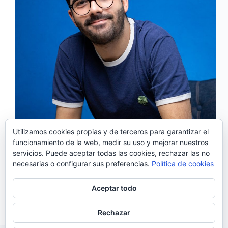
Utilizamos cookies propias y de terceros para garantizar el
funcionamiento de la web, medir su uso y mejorar nuestros
servicios. Puede aceptar todas las cookies, rechazar las no
‘Sexta-Feira 13’ es el primer single de «Boa Sorte»,
necesarias o configurar sus preferencias.
Política de cookies
el nuevo trabajo de João Couto que será lanzado el
próximo 1 de octubre. Escrito por João Couto y
producido por Pedro Pode (de S. Pedro y
Aceptar todo
doismileoito) «Boa Sorte» está…
Noemí Sánchez
25/08/2021
Rechazar