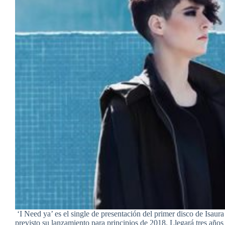
‘I Need ya’ es el single de presentación del primer disco de Isaura
previsto su lanzamiento para principios de 2018. Llegará tres años