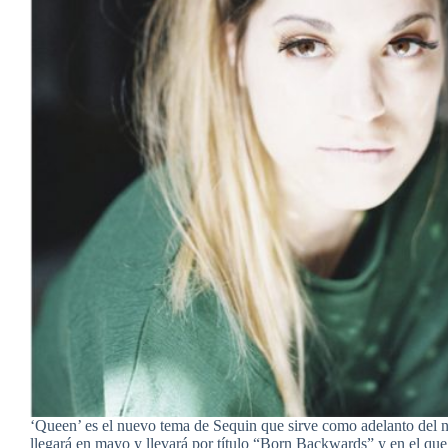
‘Queen’ es el nuevo tema de Sequin que sirve como adelanto del 
llegará en mayo y llevará por título “Born Backwards” y en el qu