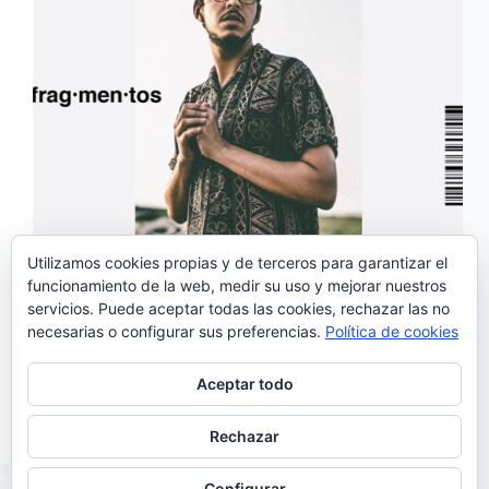
Utilizamos cookies propias y de terceros para garantizar el
funcionamiento de la web, medir su uso y mejorar nuestros
servicios. Puede aceptar todas las cookies, rechazar las no
Janeiro, una de las grandes revelaciones de la música
necesarias o configurar sus preferencias.
Política de cookies
portuguesa de este año, acaba de publicar su primer
larga duración, se llama «Fragmentos» y es un disco
maravilloso de principio a fin. Presenta una
Aceptar todo
interesante fusión de estilos que van del jazz…
Noemí Sánchez
13/06/2018
Rechazar
Configurar