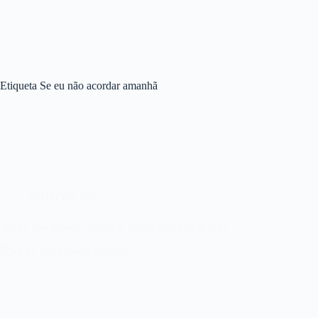
Etiqueta
Se eu não acordar amanhã
VIDEOCLIPS
‘Se eu não acordar amanhã’ nuevo vídeo de Piruka