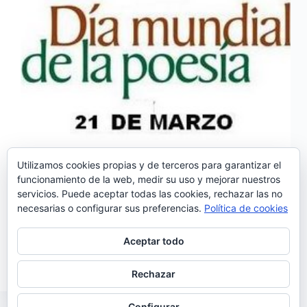
Utilizamos cookies propias y de terceros para garantizar el
funcionamiento de la web, medir su uso y mejorar nuestros
servicios. Puede aceptar todas las cookies, rechazar las no
Son muchas las canciones compuestas a partir de las
necesarias o configurar sus preferencias.
Política de cookies
obras de grandes poetas portugueses y hoy, día
mundial de la poesía, queremos destacar tres fados
con letra de tres grandes poetas. ‘Através do teu
Aceptar todo
coração’ es un tema de Ana…
Noemí Sánchez
21/03/2016
Rechazar
Configurar