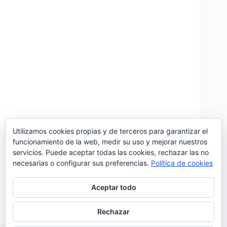
Utilizamos cookies propias y de terceros para garantizar el
funcionamiento de la web, medir su uso y mejorar nuestros
servicios. Puede aceptar todas las cookies, rechazar las no
Sara Carreira falleció ayer en un accidente de tráfico
necesarias o configurar sus preferencias.
Política de cookies
a los 21 años de edad. La joven cantante era hija de
Tony Carreira y hermana de los también artistas
David y Mickael Carreira. Ivo Lucas, también
Aceptar todo
cantante y actor y…
Noemí Sánchez
06/12/2020
Rechazar