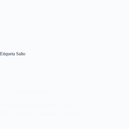
Etiqueta
Salto
NUESTRAS LISTAS
Los mejores discos portugueses de 2018