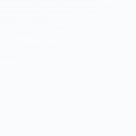
Después del primer adelanto que supuso ‘Rio Seco’ la
banda portuguesa Salto presenta su segundo single, ‘Teorias’,
que formará parte del tercer disco que tiene previsto ser
lanzado el 26 de octubre y que se llamará «Férias em
Família». Un esperado…
Noemí Sánchez
07/10/2018
NOTICIAS
Rio Seco, nuevo tema de Salto