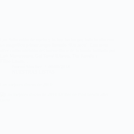
Los Salto están de vuelta y lo han hecho por todo lo alto con
un magnífico primer single llamado ‘Rio seco’. Este tema
sirve como adelanto del nuevo disco de la banda formada por
Luís Montenegro, Gui Tomé Ribeiro, Tito Romão y
Filipe Louro…
Noemí Sánchez
06/08/2018
NUESTRAS LISTAS
Los mejores discos de 2016