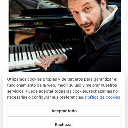
Utilizamos cookies propias y de terceros para garantizar el
El virtuoso maestro portugués Rui Massena, visitará
funcionamiento de la web, medir su uso y mejorar nuestros
nuestro país el próximo mes. Previamente serán
servicios. Puede aceptar todas las cookies, rechazar las no
publicados de manera conjunta sus dos 2 primeros
necesarias o configurar sus preferencias.
Política de cookies
trabajos en solitario como pianista y compositor,
“Solo” y “Ensemble” . La fecha prevista del
lanzamiento en España es el 12…
Aceptar todo
Noemí Sánchez
06/04/2017
1 comentario
Rechazar