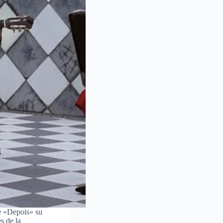
e «Depois» su
s de la