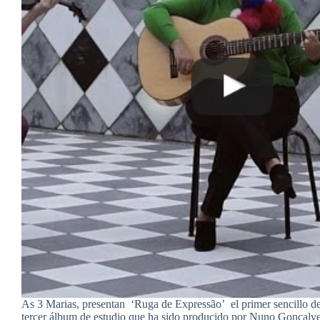
As 3 Marias, presentan ‘Ruga de Expressão’ el primer sencillo d
tercer álbum de estudio que ha sido producido por Nuno Gonçalve