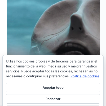
Utilizamos cookies propias y de terceros para garantizar el
funcionamiento de la web, medir su uso y mejorar nuestros
servicios. Puede aceptar todas las cookies, rechazar las no
‘Row’, es el nuevo single de Noko Woi, la banda
necesarias o configurar sus preferencias.
Política de cookies
catalana de la que el cantante portugués Salvador
Sobral es vocalista. ‘Row’ viene presentado por un
original videoclip que fue dirigido por Adolfo
Aceptar todo
Bueno, uno de los miembros de la…
Noemí Sánchez
29/06/2020
Rechazar