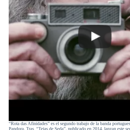
“Rota das Afinidades” es el segundo trabajo de la banda portugu
Pandora. Tras “Teias de Seda”, publicado en 2014, lanzan este se