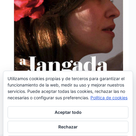
Utilizamos cookies propias y de terceros para garantizar el
funcionamiento de la web, medir su uso y mejorar nuestros
servicios. Puede aceptar todas las cookies, rechazar las no
‘Rosinha dos limões’ es el primer sencillo de «A
necesarias o configurar sus preferencias.
Política de cookies
jangada de pedra» el estupendo álbum debut del
grupo Fado Violado, grabado en Barcelona entre los
meses de enero y febrero de 2015. Este dúo formado
Aceptar todo
por Ana Pinhal y Francisco…
Noemí Sánchez
07/03/2016
Rechazar