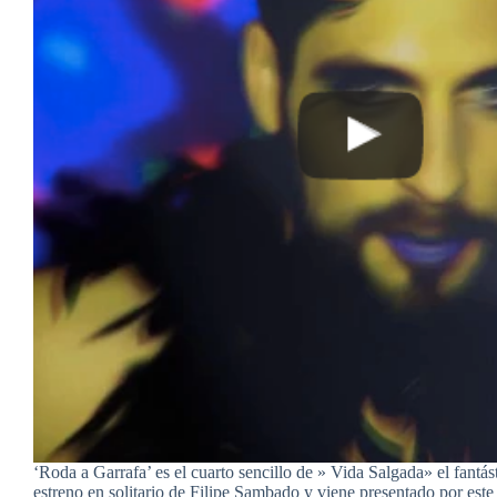
‘Roda a Garrafa’ es el cuarto sencillo de » Vida Salgada» el fantá
estreno en solitario de Filipe Sambado y viene presentado por este