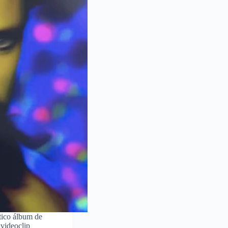
stico álbum de
 videoclip