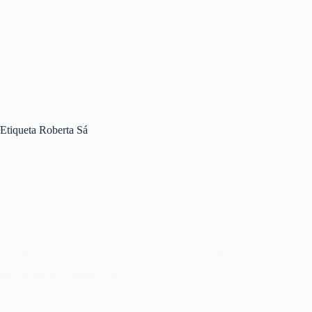
Etiqueta
Roberta Sá
AGENDA
,
NOTICIAS
Noches del Botánico 2023 trae a Ana Moura a Madrid