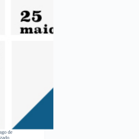
iago de
izado